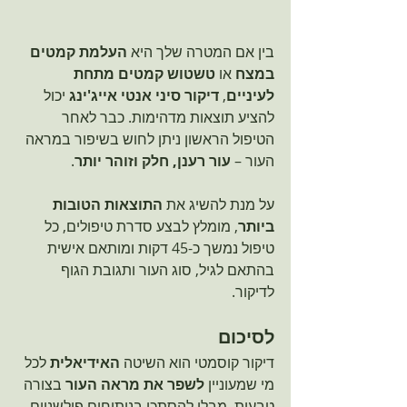
בין אם המטרה שלך היא 
העלמת קמטים 
במצח
 או 
טשטוש קמטים מתחת 
לעיניים
, 
דיקור סיני אנטי אייג'ינג
 יכול 
להציע תוצאות מדהימות. כבר לאחר 
הטיפול הראשון ניתן לחוש בשיפור במראה 
העור – 
עור רענן, חלק וזוהר יותר
.
על מנת להשיג את 
התוצאות הטובות 
ביותר
, מומלץ לבצע סדרת טיפולים, כל 
טיפול נמשך כ-45 דקות ומותאם אישית 
בהתאם לגיל, סוג העור ותגובת הגוף 
לדיקור.
לסיכום
דיקור קוסמטי הוא השיטה 
האידיאלית
 לכל 
מי שמעוניין 
לשפר את מראה העור
 בצורה 
טבעית, מבלי להסתכן בניתוחים פולשניים 